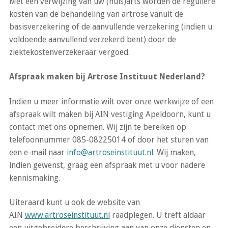
Met een verwijzing van uw (huis)arts worden de reguliere
kosten van de behandeling van artrose vanuit de
basisverzekering of de aanvullende verzekering (indien u
voldoende aanvullend verzekerd bent) door de
ziektekostenverzekeraar vergoed.
Afspraak maken bij Artrose Instituut Nederland?
Indien u meer informatie wilt over onze werkwijze of een
afspraak wilt maken bij AIN vestiging Apeldoorn, kunt u
contact met ons opnemen. Wij zijn te bereiken op
telefoonnummer 085-08225014 of door het sturen van
een e-mail naar
info@artroseinstituut.nl
. Wij maken,
indien gewenst, graag een afspraak met u voor nadere
kennismaking.
Uiteraard kunt u ook de website van
AIN
www.artroseinstituut.nl
raadplegen. U treft aldaar
een uitgebreidere beschrijving aan van onze diensten en