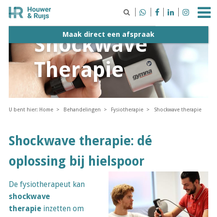





Maak direct een afspraak
Shockwave
Therapie
U bent hier:
Home
Behandelingen
Fysiotherapie
Shockwave therapie
Shockwave therapie: dé
oplossing bij hielspoor
De fysiotherapeut kan
shockwave
therapie
inzetten om