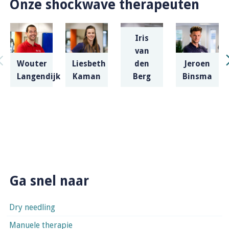
Onze shockwave therapeuten
Iris
van
Wouter
Liesbeth
den
Jeroen
Langendijk
Kaman
Berg
Binsma
Ga snel naar
Dry needling
Manuele therapie