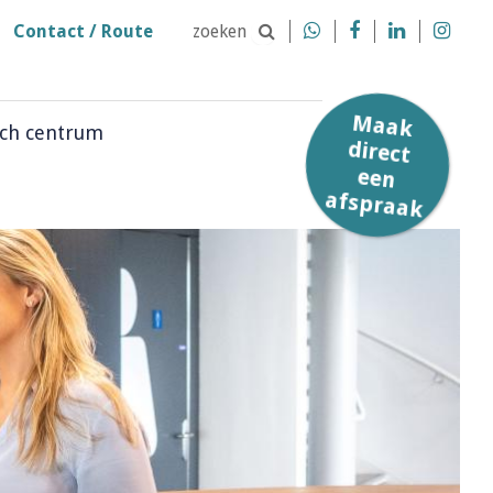
Contact / Route
zoeken




Afspraakformulier
Afmelden
Maak
direct
een
ch centrum
afspraak