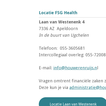
Locatie FSG Health
Laan van Westenenk 4
7336 AZ Apeldoorn
In de buurt van Ugchelen
Telefoon: 055-3605681
Intercollegiaal overleg: 055-7200
E-mail:
info@houwerenruijs.n
l
Vragen omtrent financiële zaken z
Deze kun je via
administratie@hou
Locatie Laan van Westenenk