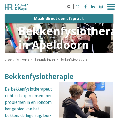





Maak direct een afspraak
Bekkenfysiothera
in Apeldoorn
U bent hier:
Home
Behandelingen
Bekkenfysiotherapie
Bekkenfysiotherapie
De bekkenfysiotherapeut
richt zich op mensen met
problemen in en rondom
het gebied van het
bekken, de lage rug, buik