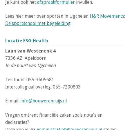
Je kunt ook het
afspraakformulier
invullen.
Lees hier meer over sporten in Ugchelen
H&R Movements:
De sportschool met begeleiding
.
Locatie FSG Health
Laan van Westenenk 4
7336 AZ Apeldoorn
In de buurt van Ugchelen
Telefoon: 055-3605681
Intercollegiaal overleg: 055-7200803
E-mail:
info@houwerenruijs.n
l
Vragen omtrent financiële zaken zoals nota's en
declaraties?
Deze kun je via
administratie@houwerenruijs.nl
stellen.