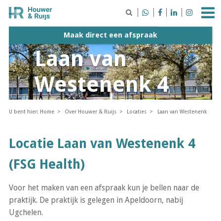





Maak direct een afspraak
Laan van
Westenenk 4
U bent hier:
Home
Over Houwer & Ruijs
Locaties
Laan van Westenenk
Locatie Laan van Westenenk 4
(FSG Health)
Voor het maken van een afspraak kun je bellen naar de
praktijk. De praktijk is gelegen in Apeldoorn, nabij
Ugchelen.