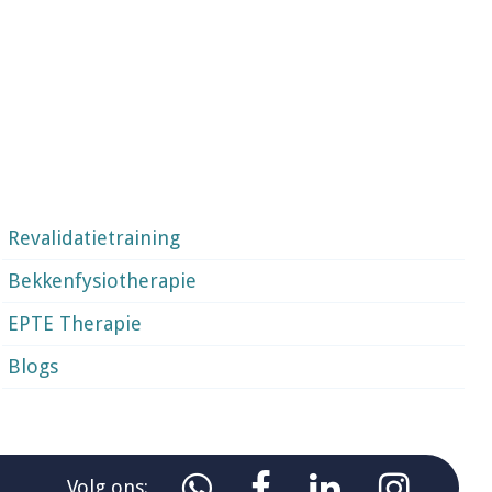
Revalidatietraining
Bekkenfysiotherapie
EPTE Therapie
Blogs




Volg ons: