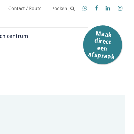
Contact / Route
zoeken




Afspraakformulier
Afmelden
Maak
direct
een
ch centrum
afspraak